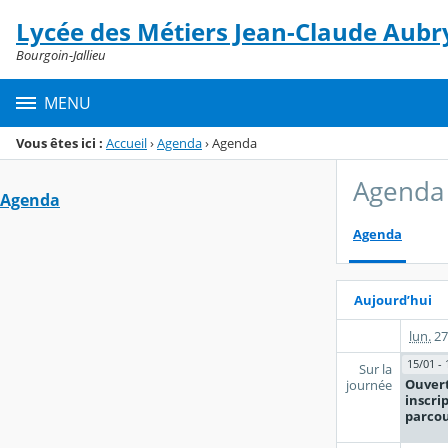
Panneau de gestion des cookies
Lycée des Métiers Jean-Claude Aubr
Menu de la rubrique
Contenu
Bourgoin-Jallieu
MENU
Vous êtes ici :
Accueil
›
Agenda
›
Agenda
Agenda
Agenda
Agenda
Aujourd’hui
lun.
27
15/01 - 
Sur la
Ouver
journée
inscri
parco