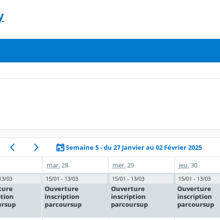
y
Semaine 5 - du 27 Janvier au 02 Février 2025
mar.
28
mer.
29
jeu.
30
13/03
15/01 - 13/03
15/01 - 13/03
15/01 - 13/03
ture
Ouverture
Ouverture
Ouverture
ption
inscription
inscription
inscription
ursup
parcoursup
parcoursup
parcoursup