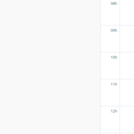
08h
09h
10h
11h
12h