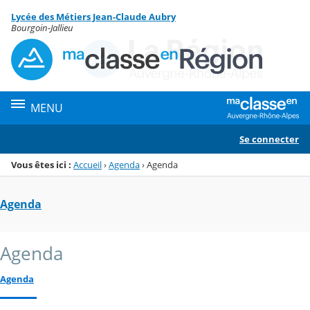
Panneau de gestion des cookies
Lycée des Métiers Jean-Claude Aubry
Menu de la rubrique
Contenu
Bourgoin-Jallieu
MENU
Se connecter
Vous êtes ici :
Accueil
›
Agenda
›
Agenda
Agenda
Agenda
Agenda