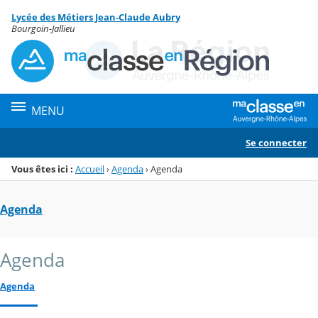
Panneau de gestion des cookies
Lycée des Métiers Jean-Claude Aubry
Menu de la rubrique
Contenu
Bourgoin-Jallieu
MENU
Se connecter
Vous êtes ici :
Accueil
›
Agenda
›
Agenda
Agenda
Agenda
Agenda