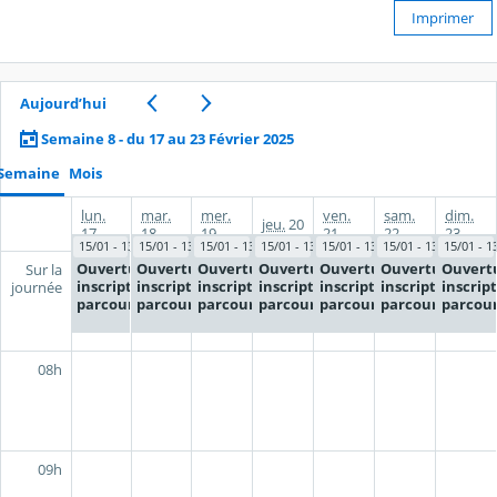
Imprimer
Aujourd’hui
Semaine 8 - du 17 au 23 Février 2025
Semaine
Mois
lun.
mar.
mer.
ven.
sam.
dim.
jeu.
20
17
18
19
21
22
23
15/01 - 13/03
15/01 - 13/03
15/01 - 13/03
15/01 - 13/03
15/01 - 13/03
15/01 - 13/03
15/01 - 1
Ouverture
Ouverture
Ouverture
Ouverture
Ouverture
Ouverture
Ouvert
Sur la
inscription
inscription
inscription
inscription
inscription
inscription
inscrip
journée
parcoursup
parcoursup
parcoursup
parcoursup
parcoursup
parcoursup
parcou
08h
09h