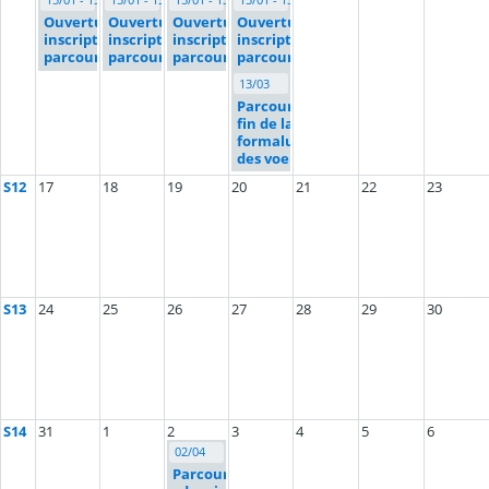
Ouverture
Ouverture
Ouverture
Ouverture
inscription
inscription
inscription
inscription
parcoursup
parcoursup
parcoursup
parcoursup
13/03
Parcoursup :
fin de la
formaluation
des voeux
S12
17
18
19
20
21
22
23
S13
24
25
26
27
28
29
30
S14
31
1
2
3
4
5
6
02/04
Parcoursup