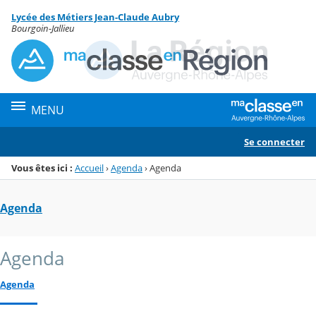
Panneau de gestion des cookies
Lycée des Métiers Jean-Claude Aubry
Menu de la rubrique
Contenu
Bourgoin-Jallieu
MENU
Se connecter
Vous êtes ici :
Accueil
›
Agenda
›
Agenda
Agenda
Agenda
Agenda