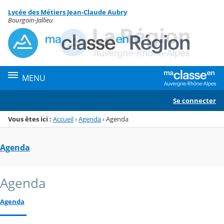
Panneau de gestion des cookies
Lycée des Métiers Jean-Claude Aubry
Menu de la rubrique
Contenu
Bourgoin-Jallieu
MENU
Se connecter
Vous êtes ici :
Accueil
›
Agenda
›
Agenda
Agenda
Agenda
Agenda