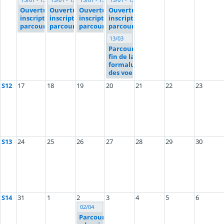
Ouverture
Ouverture
Ouverture
Ouverture
inscription
inscription
inscription
inscription
parcoursup
parcoursup
parcoursup
parcoursup
13/03
Parcoursup :
fin de la
formaluation
des voeux
S12
17
18
19
20
21
22
23
S13
24
25
26
27
28
29
30
S14
31
1
2
3
4
5
6
02/04
Parcoursup