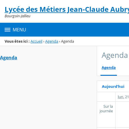
Panneau de gestion des cookies
Lycée des Métiers Jean-Claude Aubr
Menu de la rubrique
Contenu
Bourgoin-Jallieu
MENU
Vous êtes ici :
Accueil
›
Agenda
›
Agenda
Agenda
Agenda
Agenda
Aujourd’hui
lun.
21
Sur la
journée