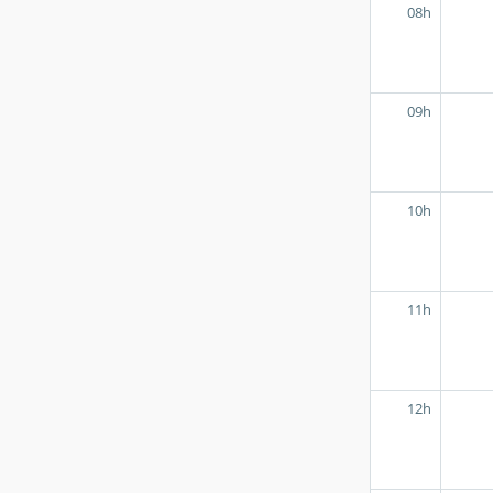
08h
09h
10h
11h
12h