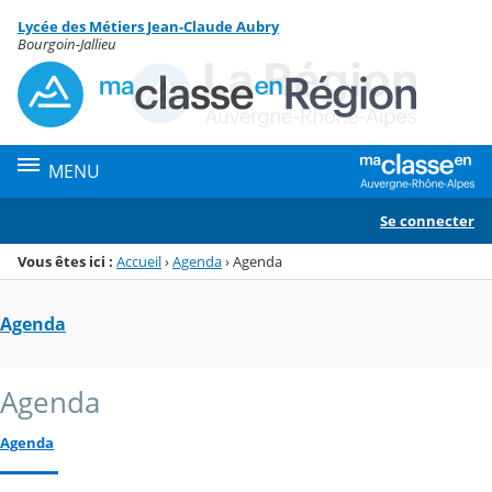
Panneau de gestion des cookies
Lycée des Métiers Jean-Claude Aubry
Menu de la rubrique
Contenu
Bourgoin-Jallieu
MENU
Se connecter
Vous êtes ici :
Accueil
›
Agenda
›
Agenda
Agenda
Agenda
Agenda