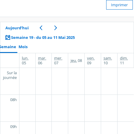
Imprimer
Aujourd’hui
Semaine 19 - du 05 au 11 Mai 2025
Semaine
Mois
lun.
mar.
mer.
ven.
sam.
dim.
jeu.
08
05
06
07
09
10
11
Sur la
journée
08h
09h