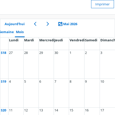
Imprimer
Aujourd’hui
Mai 2026
Semaine
Mois
Lundi
Mardi
Mercredi
Jeudi
Vendredi
Samedi
Dimanc
S18
27
28
29
30
1
2
3
S19
4
5
6
7
8
9
10
S20
11
12
13
14
15
16
17