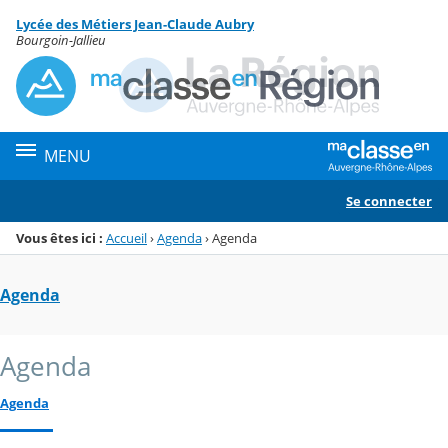
Panneau de gestion des cookies
Lycée des Métiers Jean-Claude Aubry
Menu de la rubrique
Contenu
Bourgoin-Jallieu
MENU
Se connecter
Vous êtes ici :
Accueil
›
Agenda
›
Agenda
Agenda
Agenda
Agenda