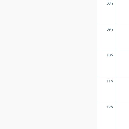
08h
09h
10h
11h
12h