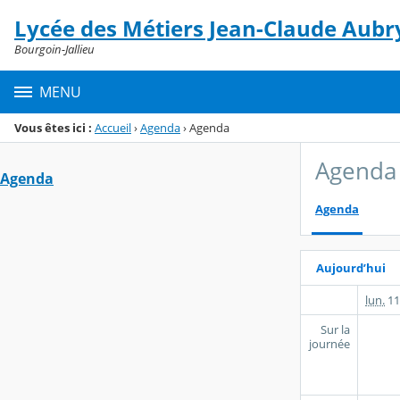
Panneau de gestion des cookies
Lycée des Métiers Jean-Claude Aubr
Menu de la rubrique
Contenu
Bourgoin-Jallieu
MENU
Vous êtes ici :
Accueil
›
Agenda
›
Agenda
Agenda
Agenda
Agenda
Aujourd’hui
lun.
11
Sur la
journée