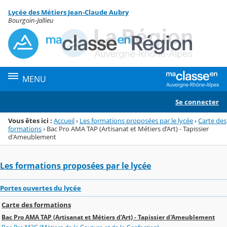
Panneau de gestion des cookies
Lycée des Métiers Jean-Claude Aubry
Menu de la rubrique
Contenu
Bourgoin-Jallieu
MENU
Se connecter
Vous êtes ici :
Accueil
›
Les formations proposées par le lycée
›
Carte des
formations
›
Bac Pro AMA TAP (Artisanat et Métiers d’Art) - Tapissier
d'Ameublement
Les formations proposées par le lycée
Portes ouvertes du lycée
Carte des formations
Bac Pro AMA TAP (Artisanat et Métiers d’Art) - Tapissier d'Ameublement