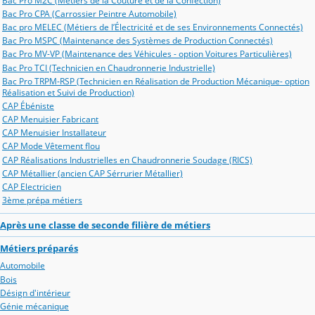
Bac Pro M2C (Métiers de la Couture et de la Confection)
Bac Pro CPA (Carrossier Peintre Automobile)
Bac pro MELEC (Métiers de l’Électricité et de ses Environnements Connectés)
Bac Pro MSPC (Maintenance des Systèmes de Production Connectés)
Bac Pro MV-VP (Maintenance des Véhicules - option Voitures Particulières)
Bac Pro TCI (Technicien en Chaudronnerie Industrielle)
Bac Pro TRPM-RSP (Technicien en Réalisation de Production Mécanique- option
Réalisation et Suivi de Production)
CAP Ébéniste
CAP Menuisier Fabricant
CAP Menuisier Installateur
CAP Mode Vêtement flou
CAP Réalisations Industrielles en Chaudronnerie Soudage (RICS)
CAP Métallier (ancien CAP Sérrurier Métallier)
CAP Electricien
3ème prépa métiers
Après une classe de seconde filière de métiers
Métiers préparés
Automobile
Bois
Désign d'intérieur
Génie mécanique