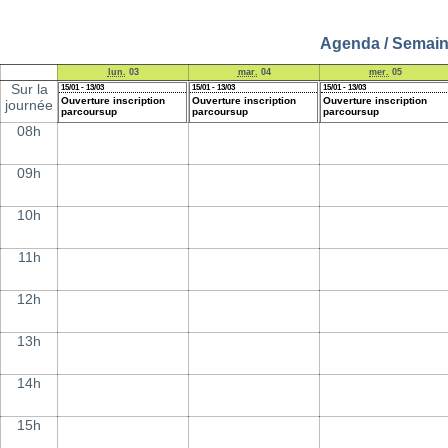
Agenda / Semaine
lun.
03
mar.
04
mer.
05
Sur la
15/01 - 13/03
15/01 - 13/03
15/01 - 13/03
Ouverture inscription
Ouverture inscription
Ouverture inscription
journée
parcoursup
parcoursup
parcoursup
08h
09h
10h
11h
12h
13h
14h
15h