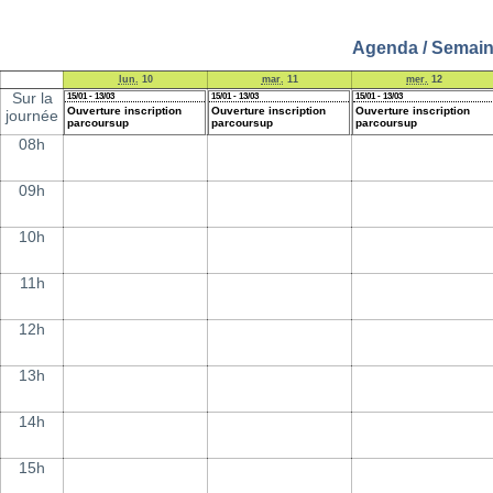
Agenda / Semaine
lun.
10
mar.
11
mer.
12
Sur la
15/01 - 13/03
15/01 - 13/03
15/01 - 13/03
Ouverture inscription
Ouverture inscription
Ouverture inscription
journée
parcoursup
parcoursup
parcoursup
08h
09h
10h
11h
12h
13h
14h
15h