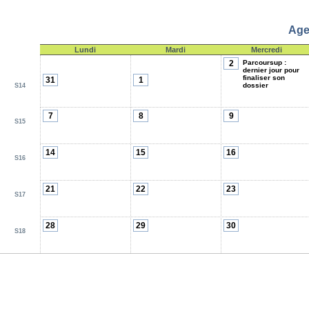
Age
Lundi
Mardi
Mercredi
Parcoursup :
2
dernier jour pour
finaliser son
31
1
dossier
S14
7
8
9
S15
14
15
16
S16
21
22
23
S17
28
29
30
S18