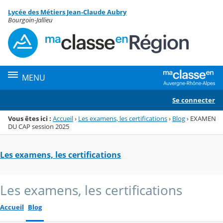
Panneau de gestion des cookies
Lycée des Métiers Jean-Claude Aubry
Menu de la rubrique
Contenu
Bourgoin-Jallieu
MENU
Se connecter
Vous êtes ici :
Accueil
›
Les examens, les certifications
›
Blog
›
EXAMEN
DU CAP session 2025
Les examens, les certifications
Les examens, les certifications
Accueil
Blog