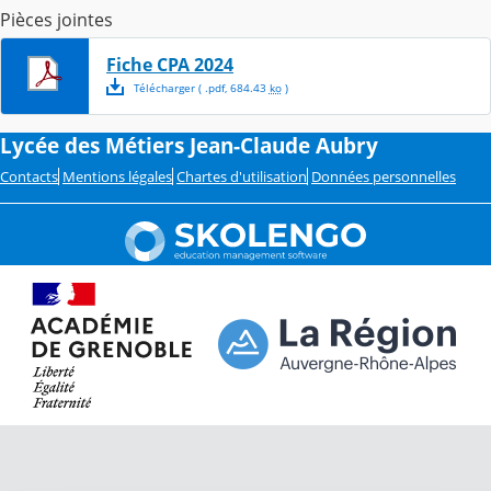
Pièces jointes
Fiche CPA 2024
Télécharger
( .
pdf
,
684.43
ko
)
Lycée des Métiers Jean-Claude Aubry
Contacts
Mentions légales
Chartes d'utilisation
Données personnelles