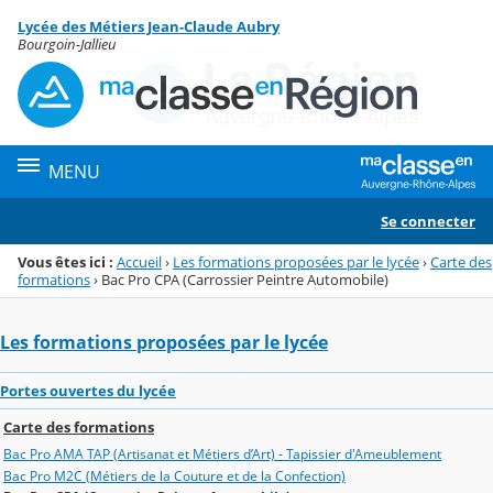
Panneau de gestion des cookies
Lycée des Métiers Jean-Claude Aubry
Menu de la rubrique
Contenu
Bourgoin-Jallieu
MENU
Se connecter
Vous êtes ici :
Accueil
›
Les formations proposées par le lycée
›
Carte des
formations
›
Bac Pro CPA (Carrossier Peintre Automobile)
Les formations proposées par le lycée
Portes ouvertes du lycée
Carte des formations
Bac Pro AMA TAP (Artisanat et Métiers d’Art) - Tapissier d'Ameublement
Bac Pro M2C (Métiers de la Couture et de la Confection)