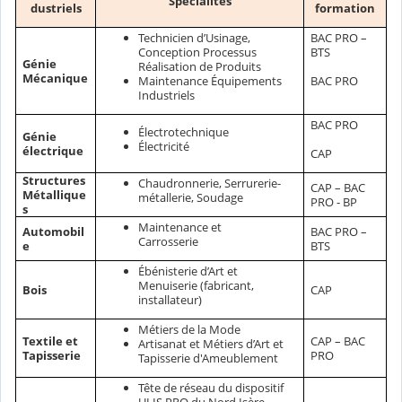
Spécialités
dustriels
formation
Technicien d’Usinage,
BAC PRO –
Conception Processus
BTS
Génie
Réalisation de Produits
Mécanique
BAC PRO
Maintenance Équipements
Industriels
BAC PRO
Électrotechnique
Génie
Électricité
électrique
CAP
Structures
Chaudronnerie, Serrurerie-
CAP – BAC
Métallique
métallerie, Soudage
PRO - BP
s
Maintenance et
Automobil
BAC PRO –
Carrosserie
e
BTS
Ébénisterie d’Art et
Menuiserie (fabricant,
Bois
CAP
installateur)
Métiers de la Mode
Textile et
CAP – BAC
Artisanat et Métiers d’Art et
Tapisserie
PRO
Tapisserie d'Ameublement
Tête de réseau du dispositif