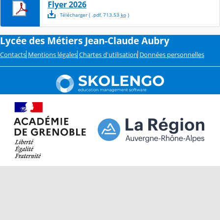
Flyer 2026
Télécharger
( .
pdf
,
713.53
ko
)
Lycée des Métiers Jean-Claude Aubry
Contacts
Mentions légales
Chartes d'utilisation
Données personnelles