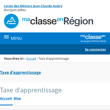
Panneau de gestion des cookies
Lycée des Métiers Jean-Claude Aubry
Menu de la rubrique
Contenu
Bourgoin-Jallieu
MENU
Se connecter
Vous êtes ici :
Accueil
›
Taxe d'apprentissage
Taxe d'apprentissage
Taxe d'apprentissage
Accueil
Blog