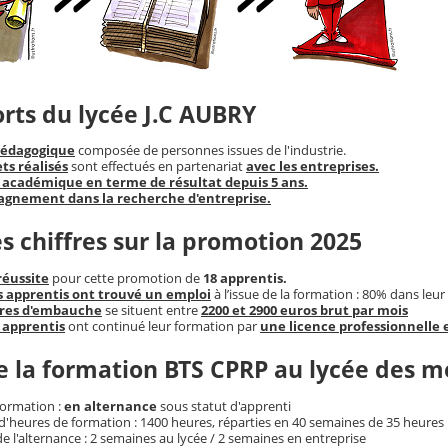
orts du lycée J.C AUBRY
pédagogique
composée de personnes issues de l'industrie.
ets réalisés
sont effectués en partenariat
avec les entreprises.
 académique en terme de résultat depuis 5 ans.
gnement dans la recherche d'entreprise.
 chiffres sur la promotion 2025
réussite
pour cette promotion de
18 apprentis.
 apprentis ont trouvé un emploi
à l’issue de la formation : 80% dans leu
ires d'embauche
se situent entre
2200 et 2900 euros brut par mois
 apprentis
ont continué leur formation par
une licence professionnelle 
e la formation BTS CPRP au lycée des m
formation :
en alternance
sous statut d'apprenti
'heures de formation : 1400 heures, réparties en 40 semaines de 35 heures
 l'alternance : 2 semaines au lycée / 2 semaines en entreprise