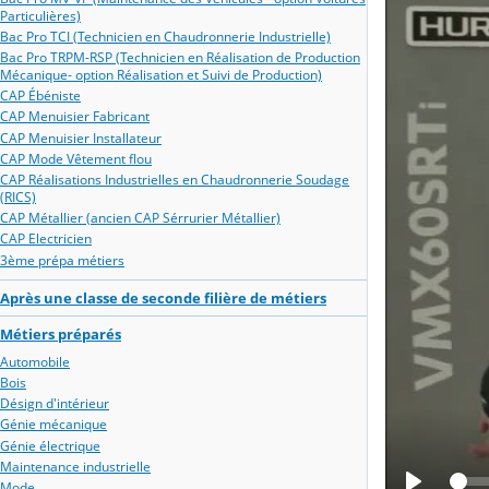
Particulières)
Bac Pro TCI (Technicien en Chaudronnerie Industrielle)
Bac Pro TRPM-RSP (Technicien en Réalisation de Production
Mécanique- option Réalisation et Suivi de Production)
CAP Ébéniste
CAP Menuisier Fabricant
CAP Menuisier Installateur
CAP Mode Vêtement flou
CAP Réalisations Industrielles en Chaudronnerie Soudage
(RICS)
CAP Métallier (ancien CAP Sérrurier Métallier)
CAP Electricien
3ème prépa métiers
Après une classe de seconde filière de métiers
Métiers préparés
Automobile
Bois
Désign d'intérieur
Génie mécanique
Génie électrique
Maintenance industrielle
Mode