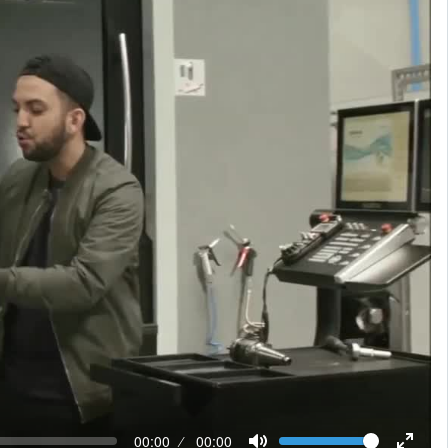
V
T
00:00
D
00:00