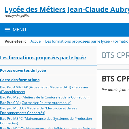
Panneau de gestion des cookies
Lycée des Métiers Jean-Claude Aubr
Menu de la rubrique
Contenu
Bourgoin-Jallieu
MENU
Vous êtes ici :
Accueil
›
Les formations proposées par le lycée
›
Formation
BTS CP
Les formations proposées par le lycée
Portes ouvertes du lycée
BTS CPR
Carte des formations
Bac Pro AMA TAP (Artisanat et Métiers d’Art) - Tapissier
Par admin jean-cl
d'Ameublement
Bac Pro M2C (Métiers de la Couture et de la Confection)
Bac Pro CPA (Carrossier Peintre Automobile)
Bac pro MELEC (Métiers de l’Électricité et de ses
Environnements Connectés)
Bac Pro MSPC (Maintenance des Systèmes de Production
Connectés)
Bac Pro MV-VP (Maintenance des Véhicules - option Voitures