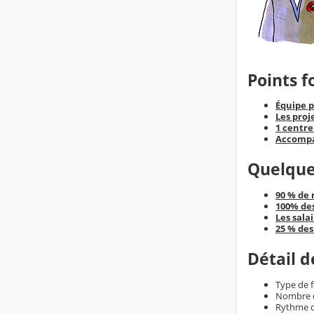
Points f
Équipe 
Les proj
1 centre
Accompa
Quelques
90 % de 
100% des
Les sala
25 % des
Détail d
Type de 
Nombre d
Rythme de