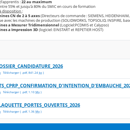
'apprentis :
22 au maximum
 entre 55% et jusqu'à 80% du SMIC en cours de formation
à disposition
:
ines CN de 2 à 5 axes
(Directeurs de commande : SIEMENS, HEIDENHAIM, F
e avec les machines de production (SOLIDWORKS, TOPSOLID, INSPIRE, bas
ines a Mesurer Tridimensionnel
(Logiciel:PCDMIS et Calypso)
ines a Impression 3D
(logiciel: EINSTART et REPETIER HOST)
OSSIER_CANDIDATURE_2026
Télécharger
( .
pdf
,
841.24
ko
)
TS_CPRP_CONFIRMATION_D'INTENTION_D'EMBAUCHE_20
Télécharger
( .
pdf
,
1.10
Mo
)
LAQUETTE_PORTES_OUVERTES_2026
Télécharger
( .
pdf
,
1.36
Mo
)