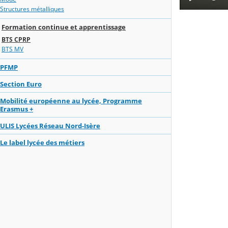
Structures métalliques
Formation continue et apprentissage
BTS CPRP
BTS MV
PFMP
Section Euro
Mobilité européenne au lycée, Programme
Erasmus +
ULIS Lycées Réseau Nord-Isère
Le label lycée des métiers