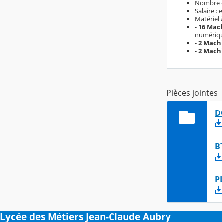
Nombre d
Salaire :
Matériel 
-
16 Mach
numériqu
-
2 Mach
-
2 Mach
Pièces jointes
D
B
P
Lycée des Métiers Jean-Claude Aubry