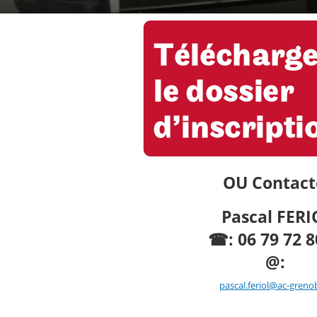
e
c
t
u
r
e
OU Contact
Pascal FERI
☎:
06 79 72 8
@:
pascal.feriol@ac-grenob