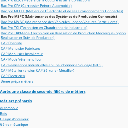
Bac Pro M2C (Métiers de la Couture et de la Confection)
Bac Pro CPA (Carrossier Peintre Automobile)
Bac pro MELEC (Métiers de l’Électricité et de ses Environnements Connectés)
Bac Pro MSPC (Maintenance des Systèmes de Production Connectés)
Bac Pro MV-VP (Maintenance des Véhicules - option Voitures Particulières)
Bac Pro TCI (Technicien en Chaudronnerie Industrielle)
Bac Pro TRPM-RSP (Technicien en Réalisation de Production Mécanique- option
Réalisation et Suivi de Production)
CAP Ébéniste
CAP Menuisier Fabricant
CAP Menuisier Installateur
CAP Mode Vêtement flou
CAP Réalisations Industrielles en Chaudronnerie Soudage (RICS)
CAP Métallier (ancien CAP Sérrurier Métallier)
CAP Electricien
3ème prépa métiers
Après une classe de seconde filière de métiers
Métiers préparés
Automobile
Bois
Désign d'intérieur
Génie mécanique