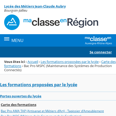
Panneau de gestion des cookies
Lycée des Métiers Jean-Claude Aubry
Menu de la rubrique
Contenu
Bourgoin-Jallieu
MENU
Se connecter
Vous êtes ici :
Accueil
›
Les formations proposées par le lycée
›
Carte des
formations
›
Bac Pro MSPC (Maintenance des Systèmes de Production
Connectés)
Les formations proposées par le lycée
Portes ouvertes du lycée
Carte des formations
Bac Pro AMA TAP (Artisanat et Métiers d’Art) - Tapissier d'Ameublement