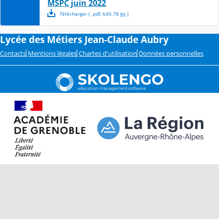
MSPC juin 2022
Télécharger
( .
pdf
,
640.78
ko
)
Lycée des Métiers Jean-Claude Aubry
Contacts
Mentions légales
Chartes d'utilisation
Données personnelles