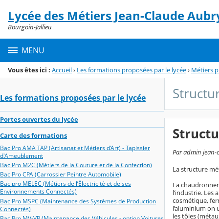
Panneau de gestion des cookies
Lycée des Métiers Jean-Claude Aubr
Menu de la rubrique
Contenu
Bourgoin-Jallieu
MENU
Vous êtes ici :
Accueil
›
Les formations proposées par le lycée
›
Métiers p
Structu
Les formations proposées par le lycée
Portes ouvertes du lycée
Structu
Carte des formations
Bac Pro AMA TAP (Artisanat et Métiers d’Art) - Tapissier
Par admin jean-c
d'Ameublement
Bac Pro M2C (Métiers de la Couture et de la Confection)
La structure mét
Bac Pro CPA (Carrossier Peintre Automobile)
Bac pro MELEC (Métiers de l’Électricité et de ses
La chaudronneri
Environnements Connectés)
l’industrie. Les
cosmétique, ferr
Bac Pro MSPC (Maintenance des Systèmes de Production
l’aluminium on ut
Connectés)
les tôles (métaux
Bac Pro MV-VP (Maintenance des Véhicules - option Voitures