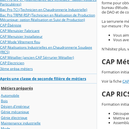
forme pour obten
Particulières)
bureau d’étude.
Bac Pro TCI (Technicien en Chaudronnerie Industrielle)
de DAO et de con
Bac Pro TRPM-RSP (Technicien en Réalisation de Production
Mécanique- option Réalisation et Suivi de Production)
La serrurerie mé
CAP Ébéniste
sur-mesure : Port
CAP Menuisier Fabricant
Vous aime
CAP Menuisier Installateur
Vous avez
CAP Mode Vêtement flou
CAP Réalisations Industrielles en Chaudronnerie Soudage
N'hésitez plus, 
(RICS)
CAP Métallier (ancien CAP Sérrurier Métallier)
CAP Mét
CAP Electricien
3ème prépa métiers
Formation initi
Après une classe de seconde filière de métiers
Voir la fiche
CAP
Métiers préparés
CAP RICS
Automobile
Bois
Formation initi
Désign d'intérieur
Génie mécanique
Découper 
Génie électrique
Mettre en
Assemblag
Maintenance industrielle
Mode