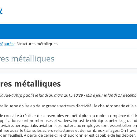
y
réparés
›
Structures métalliques
res métalliques
res métalliques
laude-aubry, publié le lundi 30 mars 2015 10:29 - Mis à jour le lundi 27 décem
allique se divise en deux grands secteurs d’activité : la chaudronnerie et la s
e consiste à réaliser des ensembles en métal plus ou moins complexe desti
 applications sont nombreuses et variées, industrie chimique, pétrole, gaz, ind
oviaire, aérospatiale, aviation. Les matériaux employés sont essentiellement l
ilise aussi le titane, les aciers réfractaires et de nombreux alliages. On trava
 en feuilles). A partir de celles-ci, le chaudronnier est capable de les débiter