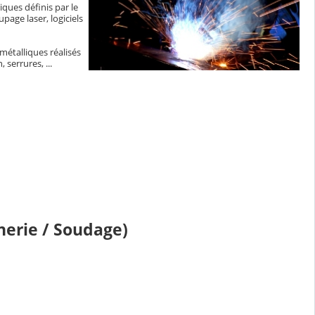
ques définis par le
ge laser, logiciels
 métalliques réalisés
 serrures, ...
nerie / Soudage)