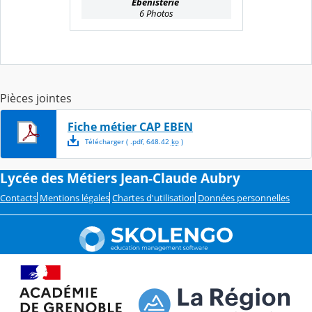
Ebénisterie
6 Photos
Pièces jointes
Fiche métier CAP EBEN
Télécharger
( .
pdf
,
648.42
ko
)
Lycée des Métiers Jean-Claude Aubry
Contacts
Mentions légales
Chartes d'utilisation
Données personnelles