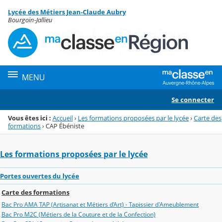
Panneau de gestion des cookies
Lycée des Métiers Jean-Claude Aubry
Menu de la rubrique
Contenu
Bourgoin-Jallieu
MENU
Se connecter
Vous êtes ici :
Accueil
›
Les formations proposées par le lycée
›
Carte des
formations
›
CAP Ébéniste
Les formations proposées par le lycée
Portes ouvertes du lycée
Carte des formations
Bac Pro AMA TAP (Artisanat et Métiers d’Art) - Tapissier d'Ameublement
Bac Pro M2C (Métiers de la Couture et de la Confection)