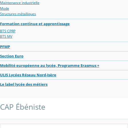
Maintenance industrielle
Mode
Structures métalliques
Formation continue et apprentissage
BTS CPRP
BTS MV
PFMP
Section Euro
Mobilité européenne au lycée, Programme Erasmus +
ULIS Lycées Réseau Nord-Isère
Le label lycée des métiers
CAP Ébéniste