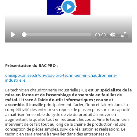
L
e
c
t
L
T
00:00
e
e
u
c
m
t
r
p
u
s
r
e
é
e
c
o
Présentation du BAC PRO :
u
l
oniseptv.onisep.fr/onv/bac-pro-technicien-en-chaudronnerie-
é
industrielle
Le technicien chaudronnerie industrielle (TCI) est un
spécialiste de la
mise en forme et de l'assemblage d'ensemble en feuilles de
métal. Il trace à l'aide d'outils informatiques ; coupe et
assemble
. Il travaille principalement L'acier, l'inox et l'aluminium. La
compétitivité des entreprises repose de plus en plus sur leur capacité
à maîtriser l'ensemble du cycle de vie du produit à innover en
augmentant la qualité tout en réduisant les coûts. Ainsi le technicien
intervient de ce fait tout au long de la chaîne de production (étude,
conception de pièces simples, suivi de réalisation et réalisation). Le
technicien sera amené à travailler dans des entreprises de