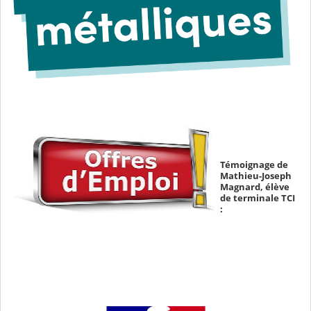
Témoignage de
Mathieu-Joseph
Magnard, élève
de terminale TCI
: