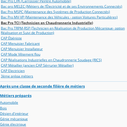
Bac Pro CPA (Carrossier Peintre Automobile)
Bac pro MELEC (Métiers de l’Électricité et de ses Environnements Connectés)
Bac Pro MSPC (Maintenance des Systèmes de Production Connectés)
Bac Pro MV-VP (Maintenance des Véhicules - option Voitures Particulières)
Bac Pro TCI (Technicien en Chaudronnerie Industrielle)
Bac Pro TRPM-RSP (Technicien en Réalisation de Production Mécanique- option
Réalisation et Suivi de Production)
CAP Ébéniste
CAP Menuisier Fabricant
CAP Menuisier Installateur
CAP Mode Vêtement flou
CAP Réalisations Industrielles en Chaudronnerie Soudage (RICS)
CAP Métallier (ancien CAP Sérrurier Métallier)
CAP Electricien
3ème prépa métiers
Après une classe de seconde filière de métiers
Métiers préparés
Automobile
Bois
Désign d'intérieur
Génie mécanique
Génie électrique