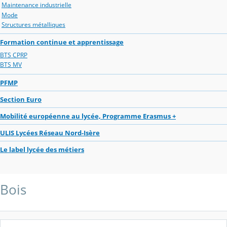
Maintenance industrielle
Mode
Structures métalliques
Formation continue et apprentissage
BTS CPRP
BTS MV
PFMP
Section Euro
Mobilité européenne au lycée, Programme Erasmus +
ULIS Lycées Réseau Nord-Isère
Le label lycée des métiers
Bois