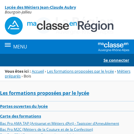
Panneau de gestion des cookies
Lycée des Métiers Jean-Claude Aubry
Menu de la rubrique
Contenu
Bourgoin-Jallieu
MENU
Se connecter
Vous êtes ici :
Accueil
›
Les formations proposées par le lycée
›
Métiers
préparés
›
Bois
Les formations proposées par le lycée
Portes ouvertes du lycée
Carte des formations
Bac Pro AMA TAP (Artisanat et Métiers d’Art) - Tapissier d'Ameublement
Bac Pro M2C (Métiers de la Couture et de la Confection)