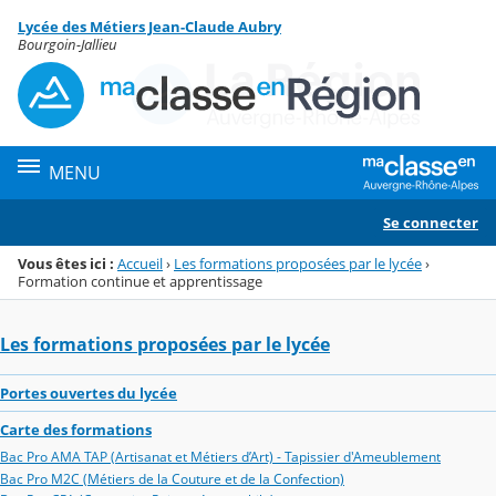
Panneau de gestion des cookies
Lycée des Métiers Jean-Claude Aubry
Menu de la rubrique
Contenu
Bourgoin-Jallieu
MENU
Se connecter
Vous êtes ici :
Accueil
›
Les formations proposées par le lycée
›
Formation continue et apprentissage
Les formations proposées par le lycée
Portes ouvertes du lycée
Carte des formations
Bac Pro AMA TAP (Artisanat et Métiers d’Art) - Tapissier d'Ameublement
Bac Pro M2C (Métiers de la Couture et de la Confection)