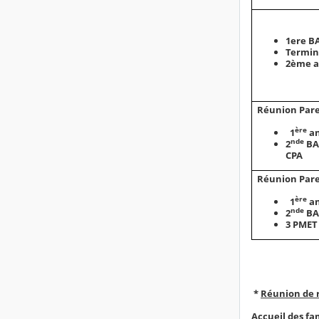
1ere B
Termin
2ème a
Réunion Pare
ère
1
an
nde
2
BA
CPA
Réunion Pare
ère
1
an
nde
2
BA
3 PMET
*
Réunion de r
Accueil des fa