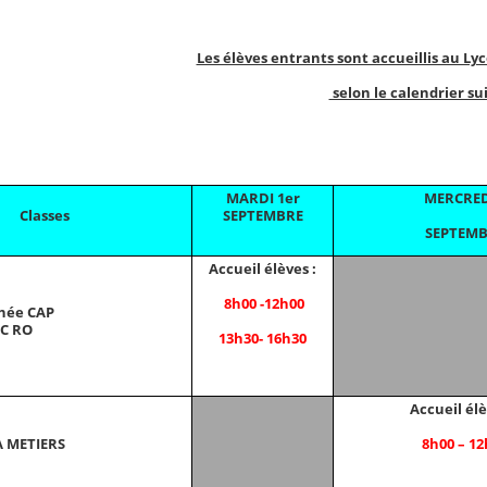
Les élèves entrants sont accueillis au Ly
selon le calendrier su
MARDI 1er
MERCRED
Classes
SEPTEMBRE
SEPTEM
Accueil élèves :
8h00 -12h00
née CAP
C RO
13h30- 16h30
Accueil élè
8h00 – 12
A METIERS