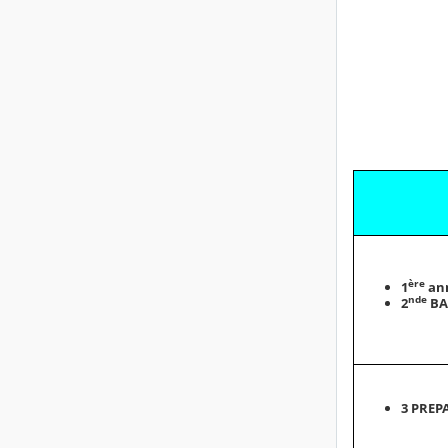
ère
1
an
nde
2
BA
3 PREP