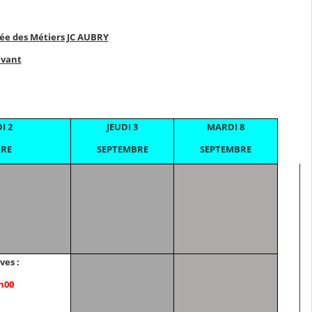
cée des Métiers JC AUBRY
ivant
I 2
JEUDI 3
MARDI 8
BRE
SEPTEMBRE
SEPTEMBRE
ves :
h00