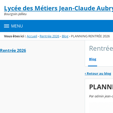
Panneau de gestion des cookies
Lycée des Métiers Jean-Claude Aubr
Menu de la rubrique
Contenu
Bourgoin-Jallieu
MENU
Vous êtes ici :
Accueil
›
Rentrée 2026
›
Blog
›
PLANNING RENTRÉE 2026
Rentré
Rentrée 2026
Blog
‹
Retour au blog
PLANNI
Par admin jean-cl