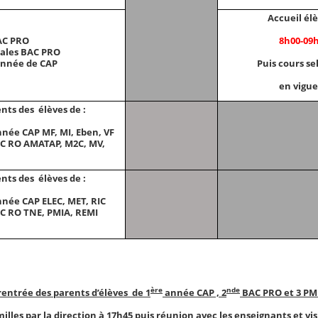
Accueil élè
8h00-09
AC PRO
ales BAC PRO
Puis cours se
nnée de CAP
en vigu
nts des élèves de :
née CAP MF, MI, Eben, VF
C RO AMATAP, M2C, MV,
nts des élèves de :
née CAP ELEC, MET, RIC
C RO TNE, PMIA, REMI
ère
nde
entrée des parents d’élèves de 1
année CAP , 2
BAC PRO et 3 P
milles par la direction à 17h45 puis réunion avec les enseignants et vi