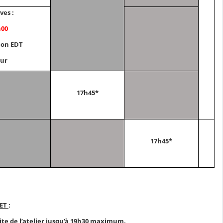
ves :
h00
lon EDT
eur
17h45*
17h45*
MET
:
site de l’atelier jusqu’à 19h30 maximum.