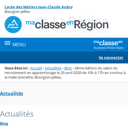
Panneau de gestion des cookies
Lycée des Métiers Jean-Claude Aubry
Menu de la rubrique
Contenu
Bourgoin-Jallieu
MENU
Se connecter
Vous êtes ici :
Accueil
›
Actualités
›
Blog
›
3ème édition du salon du
recrutement en apprentissage le 29 avril 2026 de 10h à 17h en continu à
la Halle Grenette, Bourgoin-Jallieu.
Actualités
Actualités
Blog