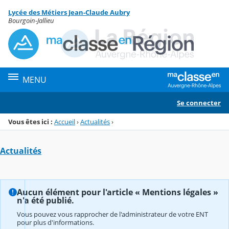
Panneau de gestion des cookies
Lycée des Métiers Jean-Claude Aubry
Menu de la rubrique
Contenu
Bourgoin-Jallieu
MENU
Se connecter
Vous êtes ici :
Accueil
›
Actualités
›
Actualités
Aucun élément pour l'article « Mentions légales »
n'a été publié.
Vous pouvez vous rapprocher de l'administrateur de votre ENT
pour plus d'informations.