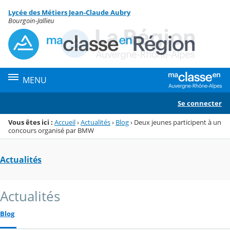
Panneau de gestion des cookies
Lycée des Métiers Jean-Claude Aubry
Menu de la rubrique
Contenu
Bourgoin-Jallieu
MENU
Se connecter
Vous êtes ici :
Accueil
›
Actualités
›
Blog
›
Deux jeunes participent à un
concours organisé par BMW
Actualités
Actualités
Blog