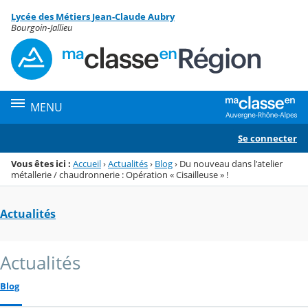
Panneau de gestion des cookies
Lycée des Métiers Jean-Claude Aubry
Menu de la rubrique
Contenu
Bourgoin-Jallieu
MENU
Se connecter
Vous êtes ici :
Accueil
›
Actualités
›
Blog
›
Du nouveau dans l'atelier
métallerie / chaudronnerie : Opération « Cisailleuse » !
Actualités
Actualités
Blog