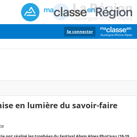
Se connecter
mise en lumière du savoir-faire
:08
ie ont réalisé les trophées du Festival Abyss Alpes Phot’eau (18-19