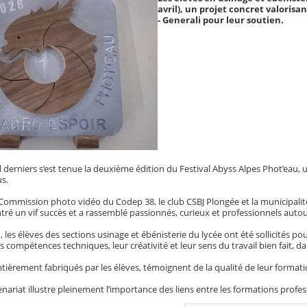
avril), un projet concret valorisa
- Generali pour leur soutien.
il derniers s’est tenue la deuxième édition du Festival Abyss Alpes Phot’eau
us.
 Commission photo vidéo du Codep 38, le club CSBJ Plongée et la municipalit
ontré un vif succès et a rassemblé passionnés, curieux et professionnels aut
, les élèves des sections usinage et ébénisterie du lycée ont été sollicités po
rs compétences techniques, leur créativité et leur sens du travail bien fait, da
ntièrement fabriqués par les élèves, témoignent de la qualité de leur format
nariat illustre pleinement l’importance des liens entre les formations professi