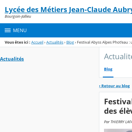
Panneau de gestion des cookies
Lycée des Métiers Jean-Claude Aubr
Menu de la rubrique
Contenu
Bourgoin-Jallieu
MENU
Vous êtes ici :
Accueil
›
Actualités
›
Blog
›
Festival Abyss Alpes Phot’eau : 
Actualit
Actualités
Blog
‹
Retour au blog
Festiva
des élè
Par THIERRY LAFAR