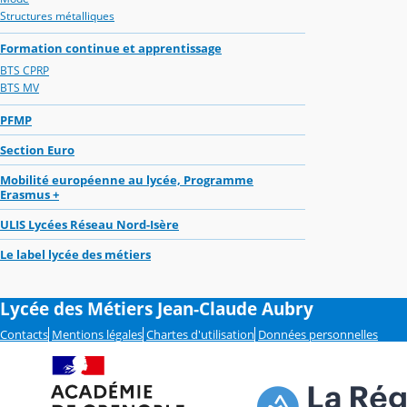
Structures métalliques
Formation continue et apprentissage
BTS CPRP
BTS MV
PFMP
Section Euro
Mobilité européenne au lycée, Programme
Erasmus +
ULIS Lycées Réseau Nord-Isère
Le label lycée des métiers
Lycée des Métiers Jean-Claude Aubry
Contacts
Mentions légales
Chartes d'utilisation
Données personnelles