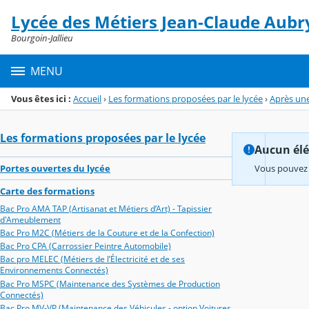
Panneau de gestion des cookies
Lycée des Métiers Jean-Claude Aubr
Menu de la rubrique
Contenu
Bourgoin-Jallieu
MENU
Vous êtes ici :
Accueil
›
Les formations proposées par le lycée
›
Après une
Les formations proposées par le lycée
Aucun élém
Portes ouvertes du lycée
Vous pouvez 
Carte des formations
Bac Pro AMA TAP (Artisanat et Métiers d’Art) - Tapissier
d'Ameublement
Bac Pro M2C (Métiers de la Couture et de la Confection)
Bac Pro CPA (Carrossier Peintre Automobile)
Bac pro MELEC (Métiers de l’Électricité et de ses
Environnements Connectés)
Bac Pro MSPC (Maintenance des Systèmes de Production
Connectés)
Bac Pro MV-VP (Maintenance des Véhicules - option Voitures