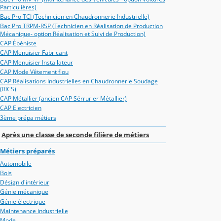
Particulières)
Bac Pro TCI (Technicien en Chaudronnerie Industrielle)
Bac Pro TRPM-RSP (Technicien en Réalisation de Production
Mécanique- option Réalisation et Suivi de Production)
CAP Ébéniste
CAP Menuisier Fabricant
CAP Menuisier Installateur
CAP Mode Vêtement flou
CAP Réalisations Industrielles en Chaudronnerie Soudage
(RICS)
CAP Métallier (ancien CAP Sérrurier Métallier)
CAP Electricien
3ème prépa métiers
Après une classe de seconde filière de métiers
Métiers préparés
Automobile
Bois
Désign d'intérieur
Génie mécanique
Génie électrique
Maintenance industrielle
Mode