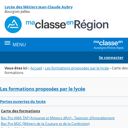
Panneau de gestion des cookies
Lycée des Métiers Jean-Claude Aubry
Menu de la rubrique
Contenu
Bourgoin-Jallieu
MENU
Se connecter
Vous êtes ici :
Accueil
›
Les formations proposées par le lycée
›
Carte des
formations
Les formations proposées par le lycée
Portes ouvertes du lycée
Carte des formations
Bac Pro AMA TAP (Artisanat et Métiers d’Art) - Tapissier d'Ameublement
Bac Pro M2C (Métiers de la Couture et de la Confection)