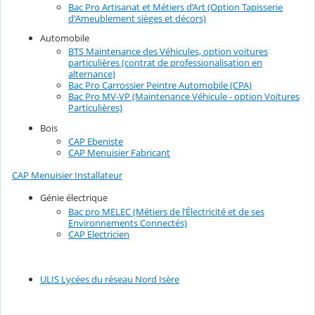
Bac Pro Artisanat et Métiers d’Art (Option Tapisserie
d'Ameublement sièges et décors)
Automobile
BTS Maintenance des Véhicules, option voitures
particulières (contrat de professionalisation en
alternance)
Bac Pro Carrossier Peintre Automobile (CPA)
Bac Pro MV-VP (Maintenance Véhicule - option Voitures
Particulières)
Bois
CAP Ebeniste
CAP Menuisier Fabricant
CAP Menuisier Installateur
Génie électrique
Bac pro MELEC (Métiers de l’Électricité et de ses
Environnements Connectés)
CAP Electricien
ULIS Lycées du réseau Nord Isère