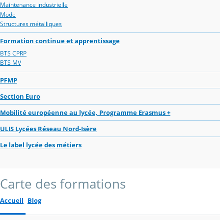
Maintenance industrielle
Mode
Structures métalliques
Formation continue et apprentissage
BTS CPRP
BTS MV
PFMP
Section Euro
Mobilité européenne au lycée, Programme Erasmus +
ULIS Lycées Réseau Nord-Isère
Le label lycée des métiers
Carte des formations
Accueil
Blog