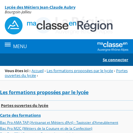
Panneau de gestion des cookies
Lycée des Métiers Jean-Claude Aubry
Menu de la rubrique
Contenu
Bourgoin-Jallieu
MENU
Se connecter
Vous êtes ici :
Accueil
›
Les formations proposées par le lycée
›
Portes
ouvertes du lycée
›
Les formations proposées par le lycée
Portes ouvertes du lycée
Carte des formations
Bac Pro AMA TAP (Artisanat et Métiers d’Art) - Tapissier d'Ameublement
Bac Pro M2C (Métiers de la Couture et de la Confection)