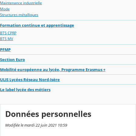
Maintenance industrielle
Mode
Structures métalliques
Formation continue et apprentissage
BTS CPRP
BTS MV
PFMP
Section Euro
Mobilité européenne au lycée, Programme Erasmus +
ULIS Lycées Réseau Nord-Isère
Le label lycée des métiers
Données personnelles
Modifiée le mardi 22 juin 2021 10:59