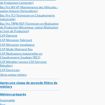
de Production Connectés)
Bac Pro MV-VP (Maintenance des Véhicules -
option Voitures Particulières)
Bac Pro TCI (Technicien en Chaudronnerie
Industrielle)
Bac Pro TRPM-RSP (Technicien en Réalisation
de Production Mécanique- option Réalisation
et Suivi de Production)
CAP Ébéniste
CAP Menuisier Fabricant
CAP Menuisier Installateur
CAP Mode Vêtement flou
CAP Réalisations Industrielles en
Chaudronnerie Soudage (RICS)
CAP Métallier (ancien CAP Sérrurier
Métallier)
CAP Electricien
3ème prépa métiers
Après une classe de seconde filière de
métiers
Métiers préparés
Automobile
Bois