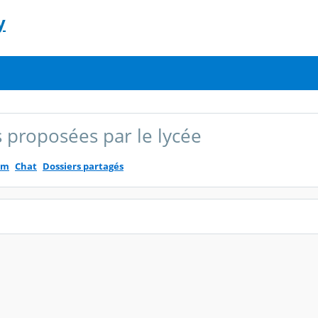
y
 proposées par le lycée
um
Chat
Dossiers partagés