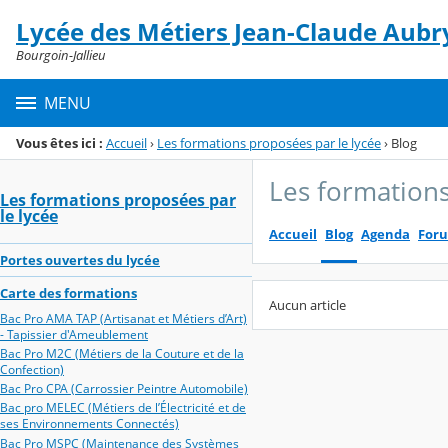
Panneau de gestion des cookies
Lycée des Métiers Jean-Claude Aubr
Menu de la rubrique
Contenu
Bourgoin-Jallieu
MENU
Vous êtes ici :
Accueil
›
Les formations proposées par le lycée
›
Blog
Les formations
Les formations proposées par
le lycée
Accueil
Blog
Agenda
For
Portes ouvertes du lycée
Carte des formations
Aucun article
Bac Pro AMA TAP (Artisanat et Métiers d’Art)
- Tapissier d'Ameublement
Bac Pro M2C (Métiers de la Couture et de la
Confection)
Bac Pro CPA (Carrossier Peintre Automobile)
Bac pro MELEC (Métiers de l’Électricité et de
ses Environnements Connectés)
Bac Pro MSPC (Maintenance des Systèmes