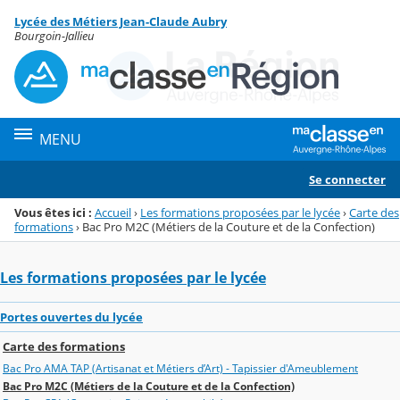
Panneau de gestion des cookies
Lycée des Métiers Jean-Claude Aubry
Menu de la rubrique
Contenu
Bourgoin-Jallieu
MENU
Se connecter
Vous êtes ici :
Accueil
›
Les formations proposées par le lycée
›
Carte des
formations
›
Bac Pro M2C (Métiers de la Couture et de la Confection)
Les formations proposées par le lycée
Portes ouvertes du lycée
Carte des formations
Bac Pro AMA TAP (Artisanat et Métiers d’Art) - Tapissier d'Ameublement
Bac Pro M2C (Métiers de la Couture et de la Confection)