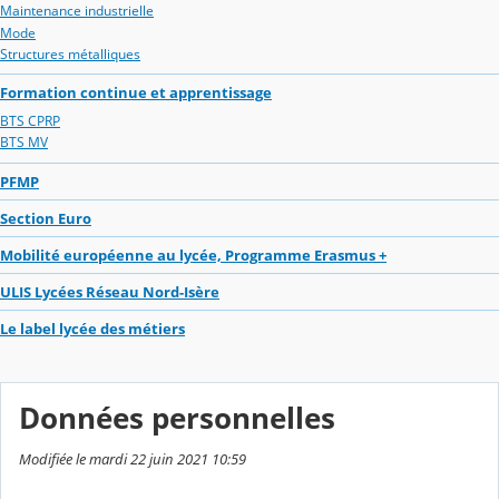
Maintenance industrielle
Mode
Structures métalliques
Formation continue et apprentissage
BTS CPRP
BTS MV
PFMP
Section Euro
Mobilité européenne au lycée, Programme Erasmus +
ULIS Lycées Réseau Nord-Isère
Le label lycée des métiers
Données personnelles
Modifiée le mardi 22 juin 2021 10:59