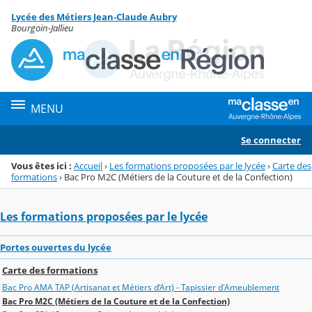
Panneau de gestion des cookies
Lycée des Métiers Jean-Claude Aubry
Menu de la rubrique
Contenu
Bourgoin-Jallieu
MENU
Se connecter
Vous êtes ici :
Accueil
›
Les formations proposées par le lycée
›
Carte des
formations
›
Bac Pro M2C (Métiers de la Couture et de la Confection)
Les formations proposées par le lycée
Portes ouvertes du lycée
Carte des formations
Bac Pro AMA TAP (Artisanat et Métiers d’Art) - Tapissier d'Ameublement
Bac Pro M2C (Métiers de la Couture et de la Confection)