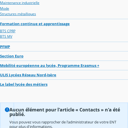
Maintenance industrielle
Mode
Structures métalliques
Formation continue et apprentissage
BTS CPRP
BTS MV
PFMP
Section Euro
Mobilité européenne au lycée, Programme Erasmus +
ULIS Lycées Réseau Nord-Isère
Le label lycée des métiers
Aucun élément pour l'article « Contacts » n'a été
publié.
Vous pouvez vous rapprocher de l'administrateur de votre ENT
pour plus d'informations.