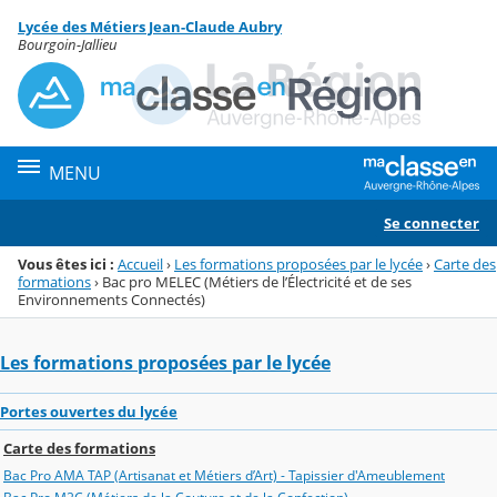
Panneau de gestion des cookies
Lycée des Métiers Jean-Claude Aubry
Menu de la rubrique
Contenu
Bourgoin-Jallieu
MENU
Se connecter
Vous êtes ici :
Accueil
›
Les formations proposées par le lycée
›
Carte des
formations
›
Bac pro MELEC (Métiers de l’Électricité et de ses
Environnements Connectés)
Les formations proposées par le lycée
Portes ouvertes du lycée
Carte des formations
Bac Pro AMA TAP (Artisanat et Métiers d’Art) - Tapissier d'Ameublement