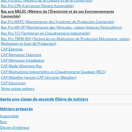
Bac Pro M2C (Métiers de la Couture et de la Confection)
Bac Pro CPA (Carrossier Peintre Automobile)
Bac pro MELEC (Métiers de l’Électricité et de ses Environnements
Connectés)
Bac Pro MSPC (Maintenance des Systèmes de Production Connectés)
Bac Pro MV-VP (Maintenance des Véhicules - option Voitures Particulières)
Bac Pro TCI (Technicien en Chaudronnerie Industrielle)
Bac Pro TRPM-RSP (Technicien en Réalisation de Production Mécanique- option
Réalisation et Suivi de Production)
CAP Ébéniste
CAP Menuisier Fabricant
CAP Menuisier Installateur
CAP Mode Vêtement flou
CAP Réalisations Industrielles en Chaudronnerie Soudage (RICS)
CAP Métallier (ancien CAP Sérrurier Métallier)
CAP Electricien
3ème prépa métiers
Après une classe de seconde filière de métiers
Métiers préparés
Automobile
Bois
Désign d'intérieur