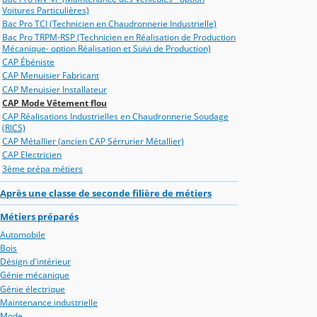
Voitures Particulières)
Bac Pro TCI (Technicien en Chaudronnerie Industrielle)
Bac Pro TRPM-RSP (Technicien en Réalisation de Production
Mécanique- option Réalisation et Suivi de Production)
CAP Ébéniste
CAP Menuisier Fabricant
CAP Menuisier Installateur
CAP Mode Vêtement flou
CAP Réalisations Industrielles en Chaudronnerie Soudage
(RICS)
CAP Métallier (ancien CAP Sérrurier Métallier)
CAP Electricien
3ème prépa métiers
Après une classe de seconde filière de métiers
Métiers préparés
Automobile
Bois
Désign d'intérieur
Génie mécanique
Génie électrique
Maintenance industrielle
Mode