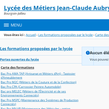
Panneau de gestion des cookies
Lycée des Métiers Jean-Claude Aubr
Menu de la rubrique
Contenu
Bourgoin-Jallieu
MENU
Vous êtes ici :
Accueil
›
Les formations proposées par le lycée
›
Carte des
Les formations proposées par le lycée
Aucun élém
Portes ouvertes du lycée
Vous pouvez 
Carte des formations
Bac Pro AMA TAP (Artisanat et Métiers d’Art) - Tapissier
d'Ameublement
Bac Pro M2C (Métiers de la Couture et de la Confection)
Bac Pro CPA (Carrossier Peintre Automobile)
Bac pro MELEC (Métiers de l’Électricité et de ses
Environnements Connectés)
Bac Pro MSPC (Maintenance des Systèmes de Production
Connectés)
Bac Pro MV-VP (Maintenance des Véhicules - option