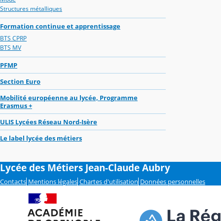
Structures métalliques
Formation continue et apprentissage
BTS CPRP
BTS MV
PFMP
Section Euro
Mobilité européenne au lycée, Programme
Erasmus +
ULIS Lycées Réseau Nord-Isère
Le label lycée des métiers
Lycée des Métiers Jean-Claude Aubry
Contacts
Mentions légales
Chartes d'utilisation
Données personnelles