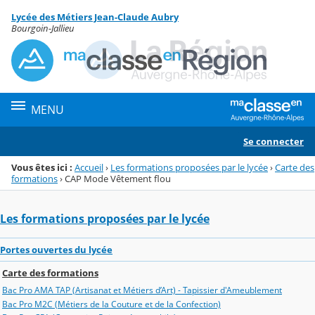
Panneau de gestion des cookies
Lycée des Métiers Jean-Claude Aubry
Menu de la rubrique
Contenu
Bourgoin-Jallieu
MENU
Se connecter
Vous êtes ici :
Accueil
›
Les formations proposées par le lycée
›
Carte des
formations
›
CAP Mode Vêtement flou
Les formations proposées par le lycée
Portes ouvertes du lycée
Carte des formations
Bac Pro AMA TAP (Artisanat et Métiers d’Art) - Tapissier d'Ameublement
Bac Pro M2C (Métiers de la Couture et de la Confection)