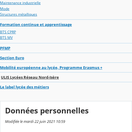
Maintenance industrielle
Mode
Structures métalliques
Formation continue et apprentissage
BTS CPRP
BTS MV
PFMP
Section Euro
Mobilité européenne au lycée, Programme Erasmus +
ULIS Lycées Réseau Nord-Isère
Le label lycée des métiers
Données personnelles
Modifiée le mardi 22 juin 2021 10:59