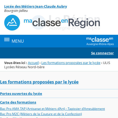
Panneau de gestion des cookies
Lycée des Métiers Jean-Claude Aubry
Menu de la rubrique
Contenu
Bourgoin-Jallieu
MENU
Se connecter
Vous êtes ici :
Accueil
›
Les formations proposées par le lycée
›
ULIS
Lycées Réseau Nord-Isère
Les formations proposées par le lycée
Portes ouvertes du lycée
Carte des formations
Bac Pro AMA TAP (Artisanat et Métiers d’Art) - Tapissier d'Ameublement
Bac Pro M2C (Métiers de la Couture et de la Confection)