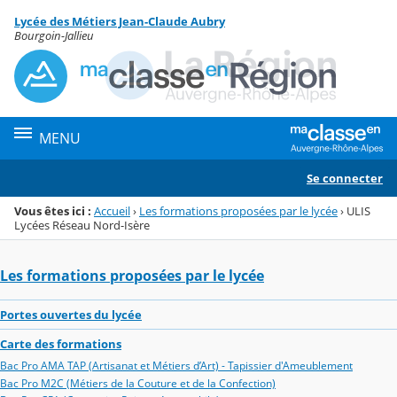
Panneau de gestion des cookies
Lycée des Métiers Jean-Claude Aubry
Menu de la rubrique
Contenu
Bourgoin-Jallieu
MENU
Se connecter
Vous êtes ici :
Accueil
›
Les formations proposées par le lycée
›
ULIS
Lycées Réseau Nord-Isère
Les formations proposées par le lycée
Portes ouvertes du lycée
Carte des formations
Bac Pro AMA TAP (Artisanat et Métiers d’Art) - Tapissier d'Ameublement
Bac Pro M2C (Métiers de la Couture et de la Confection)