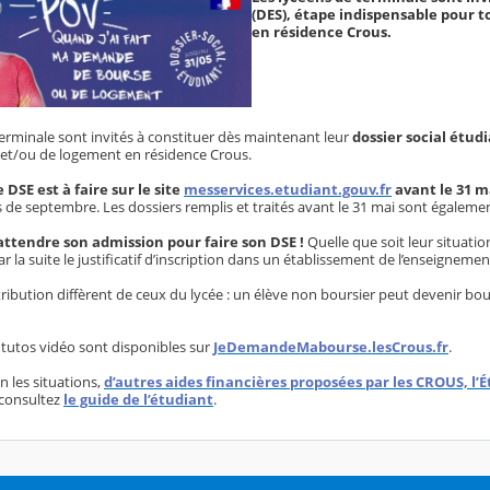
(DES), étape indispensable pour 
en résidence Crous.
erminale sont invités à constituer dès maintenant leur
dossier social étudi
x et/ou de logement en résidence Crous.
DSE est à faire sur le site
messervices.etudiant.gouv.fr
avant le 31 m
s de septembre. Les dossiers remplis et traités avant le 31 mai sont égale
d’attendre son admission pour faire son DSE !
Quelle que soit leur situatio
ar la suite le justificatif d’inscription dans un établissement de l’enseigneme
ttribution diffèrent de ceux du lycée : un élève non boursier peut devenir bo
 tutos vidéo sont disponibles sur
JeDemandeMabourse.lesCrous.fr
.
on les situations,
d’autres aides financières proposées par les CROUS, l’É
 consultez
le guide de l’étudiant
.