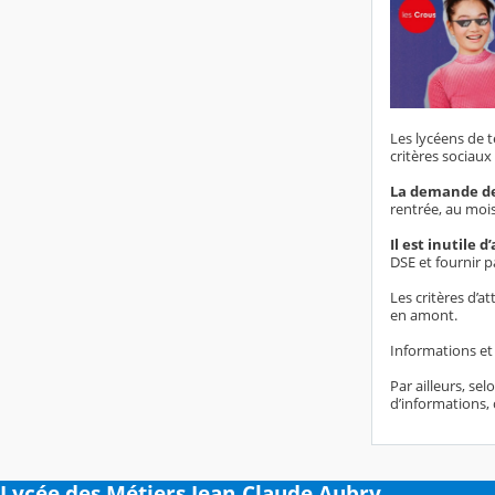
Les lycéens de t
critères sociau
La demande de 
rentrée, au moi
Il est inutile 
DSE et fournir p
Les critères d’a
en amont.
Informations et
Par ailleurs, sel
d’informations,
Lycée des Métiers Jean-Claude Aubry