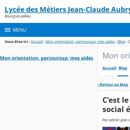
Panneau de gestion des cookies
Lycée des Métiers Jean-Claude Aubr
Menu de la rubrique
Contenu
Bourgoin-Jallieu
MENU
Vous êtes ici :
Accueil
›
Mon orientation, parcoursup, mes aides
›
Blog
›
C
Mon ori
Mon orientation, parcoursup, mes aides
Accueil
Blog
‹
Retour au blog
C’est l
social 
Par admin jean-c