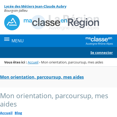
Panneau de gestion des cookies
Lycée des Métiers Jean-Claude Aubry
Menu de la rubrique
Contenu
Bourgoin-Jallieu
MENU
Se connecter
Vous êtes ici :
Accueil
›
Mon orientation, parcoursup, mes aides
Mon orientation, parcoursup, mes aides
Mon orientation, parcoursup, mes
aides
Accueil
Blog