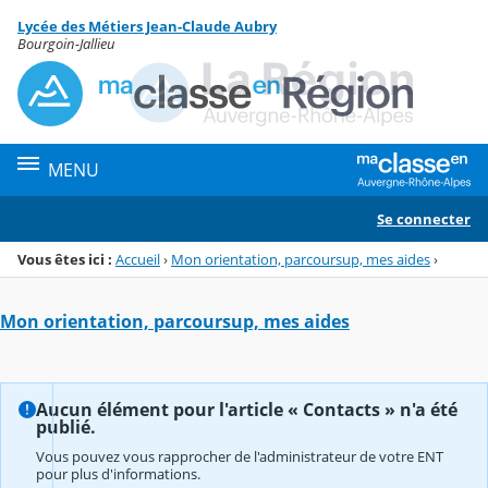
Panneau de gestion des cookies
Lycée des Métiers Jean-Claude Aubry
Menu de la rubrique
Contenu
Bourgoin-Jallieu
MENU
Se connecter
Vous êtes ici :
Accueil
›
Mon orientation, parcoursup, mes aides
›
Mon orientation, parcoursup, mes aides
Aucun élément pour l'article « Contacts » n'a été
publié.
Vous pouvez vous rapprocher de l'administrateur de votre ENT
pour plus d'informations.