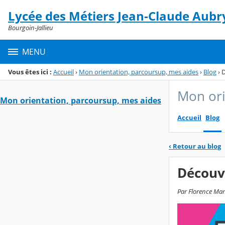
Panneau de gestion des cookies
Lycée des Métiers Jean-Claude Aubr
Menu de la rubrique
Contenu
Bourgoin-Jallieu
MENU
Vous êtes ici :
Accueil
›
Mon orientation, parcoursup, mes aides
›
Blog
›
D
Mon ori
Mon orientation, parcoursup, mes aides
Accueil
Blog
‹
Retour au blog
Découvr
Par Florence Man