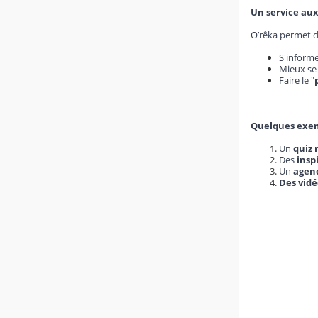
Un service aux
O’rêka permet d
S'informe
Mieux se 
Faire le "
Quelques exemp
Un
quiz
Des
insp
Un
agen
Des vidé