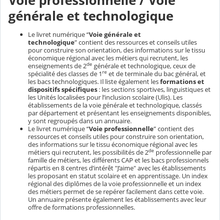
Voie professionnelle / Voie
générale et technologique
Le livret numérique “
Voie générale et
technologique
” contient des ressources et conseils utiles
pour construire son orientation, des informations sur le tissu
économique régional avec les métiers qui recrutent, les
de
enseignements de 2
générale et technologique, ceux de
re
spécialité des classes de 1
et de terminale du bac général, et
les bacs technologiques. Il liste également les
formations et
dispositifs spécifiques
: les sections sportives, linguistiques et
les Unités localisées pour l’inclusion scolaire (Ulis). Les
établissements de la voie générale et technologique, classés
par département et présentant les enseignements disponibles,
y sont regroupés dans un annuaire.
Le livret numérique “
Voie professionnelle
” contient des
ressources et conseils utiles pour construire son orientation,
des informations sur le tissu économique régional avec les
de
métiers qui recrutent, les possibilités de 2
professionnelle par
famille de métiers, les différents CAP et les bacs professionnels
répartis en 8 centres d’intérêt "J’aime" avec les établissements
les proposant en statut scolaire et en apprentissage. Un index
régional des diplômes de la voie professionnelle et un index
des métiers permet de se repérer facilement dans cette voie.
Un annuaire présente également les établissements avec leur
offre de formations professionnelles.