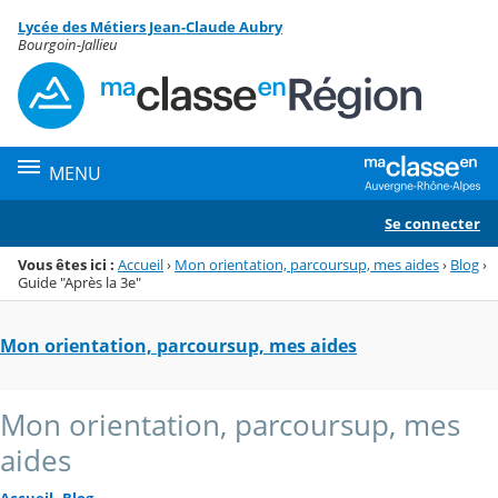
Panneau de gestion des cookies
Lycée des Métiers Jean-Claude Aubry
Menu de la rubrique
Contenu
Bourgoin-Jallieu
MENU
Se connecter
Vous êtes ici :
Accueil
›
Mon orientation, parcoursup, mes aides
›
Blog
›
Guide "Après la 3e"
Mon orientation, parcoursup, mes aides
Mon orientation, parcoursup, mes
aides