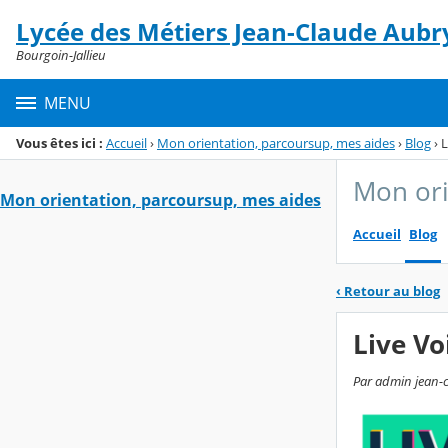
Panneau de gestion des cookies
Lycée des Métiers Jean-Claude Aubr
Menu de la rubrique
Contenu
Bourgoin-Jallieu
MENU
Vous êtes ici :
Accueil
›
Mon orientation, parcoursup, mes aides
›
Blog
›
L
Mon ori
Mon orientation, parcoursup, mes aides
Accueil
Blog
‹
Retour au blog
Live Vo
Par admin jean-c