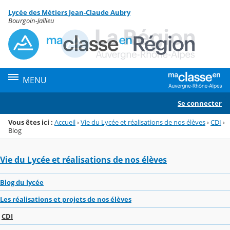
Panneau de gestion des cookies
Lycée des Métiers Jean-Claude Aubry
Menu de la rubrique
Contenu
Bourgoin-Jallieu
MENU
Se connecter
Vous êtes ici :
Accueil
›
Vie du Lycée et réalisations de nos élèves
›
CDI
›
Blog
Vie du Lycée et réalisations de nos élèves
Blog du lycée
Les réalisations et projets de nos élèves
CDI