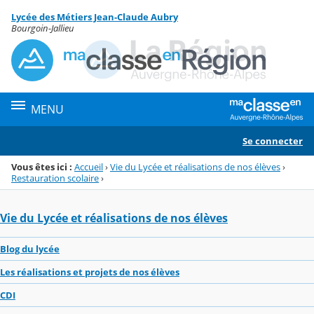
Panneau de gestion des cookies
Lycée des Métiers Jean-Claude Aubry
Menu de la rubrique
Contenu
Bourgoin-Jallieu
MENU
Se connecter
Vous êtes ici :
Accueil
›
Vie du Lycée et réalisations de nos élèves
›
Restauration scolaire
›
Vie du Lycée et réalisations de nos élèves
Blog du lycée
Les réalisations et projets de nos élèves
CDI