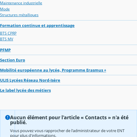
Maintenance industrielle
Mode
Structures métalliques
Formation continue et apprentissage
BTS CPRP
BTS MV
PFMP
Section Euro
Mobilité européenne au lycée, Programme Erasmus +
ULIS Lycées Réseau Nord-Isère
Le label lycée des métiers
Aucun élément pour l'article « Contacts » n'a été
publié.
Vous pouvez vous rapprocher de l'administrateur de votre ENT
pour plus d'informations.