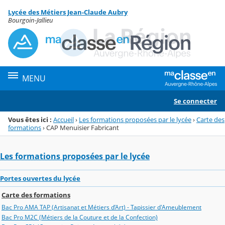
Panneau de gestion des cookies
Lycée des Métiers Jean-Claude Aubry
Menu de la rubrique
Contenu
Bourgoin-Jallieu
MENU
Se connecter
Vous êtes ici :
Accueil
›
Les formations proposées par le lycée
›
Carte des
formations
›
CAP Menuisier Fabricant
Les formations proposées par le lycée
Portes ouvertes du lycée
Carte des formations
Bac Pro AMA TAP (Artisanat et Métiers d’Art) - Tapissier d'Ameublement
Bac Pro M2C (Métiers de la Couture et de la Confection)