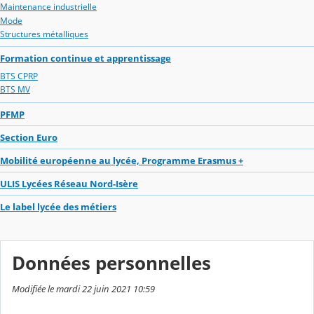
Maintenance industrielle
Mode
Structures métalliques
Formation continue et apprentissage
BTS CPRP
BTS MV
PFMP
Section Euro
Mobilité européenne au lycée, Programme Erasmus +
ULIS Lycées Réseau Nord-Isère
Le label lycée des métiers
Données personnelles
Modifiée le mardi 22 juin 2021 10:59