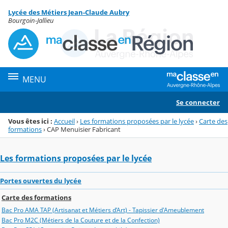
Panneau de gestion des cookies
Lycée des Métiers Jean-Claude Aubry
Menu de la rubrique
Contenu
Bourgoin-Jallieu
MENU
Se connecter
Vous êtes ici :
Accueil
›
Les formations proposées par le lycée
›
Carte des
formations
›
CAP Menuisier Fabricant
Les formations proposées par le lycée
Portes ouvertes du lycée
Carte des formations
Bac Pro AMA TAP (Artisanat et Métiers d’Art) - Tapissier d'Ameublement
Bac Pro M2C (Métiers de la Couture et de la Confection)